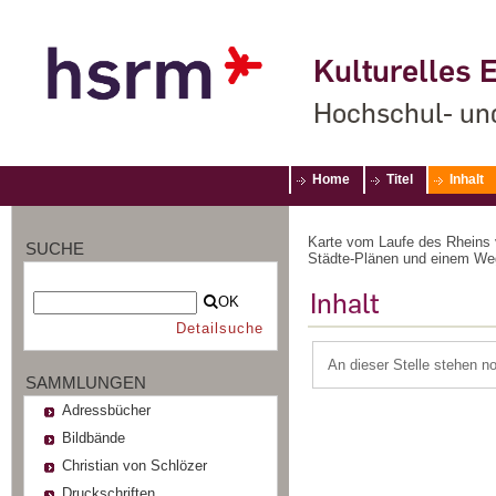
Kulturelles E
Hochschul- un
Home
Titel
Inhalt
Karte vom Laufe des Rheins 
SUCHE
Städte-Plänen und einem Wegw
Inhalt
OK
Detailsuche
An dieser Stelle stehen n
SAMMLUNGEN
Adressbücher
Bildbände
Christian von Schlözer
Druckschriften