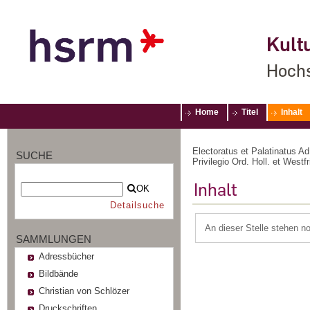
Kultu
Hochs
Home
Titel
Inhalt
Electoratus et Palatinatus 
SUCHE
Privilegio Ord. Holl. et Wes
Inhalt
OK
Detailsuche
An dieser Stelle stehen n
SAMMLUNGEN
Adressbücher
Bildbände
Christian von Schlözer
Druckschriften