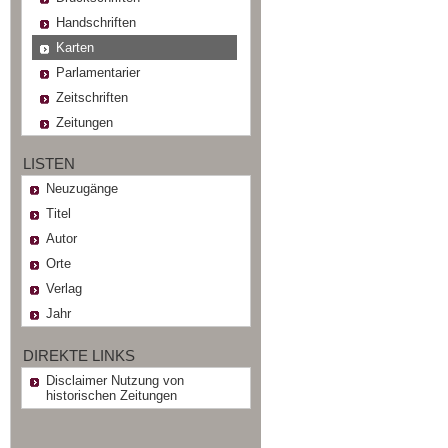
Handschriften
Karten
Parlamentarier
Zeitschriften
Zeitungen
LISTEN
Neuzugänge
Titel
Autor
Orte
Verlag
Jahr
DIREKTE LINKS
Disclaimer Nutzung von
historischen Zeitungen