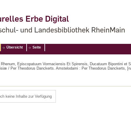
relles Erbe Digital
chul- und Landesbibliothek RheinMain
Übersicht
Seite
Ad Rhenum, Episcopatuum Vormaciensis Et Spirensis, Ducatuum Bipontini et 
tfrisiæ / Per Theodorus Danckerts. Amstelodami : Per Theodorus Danckerts, 
och keine Inhalte zur Verfügung