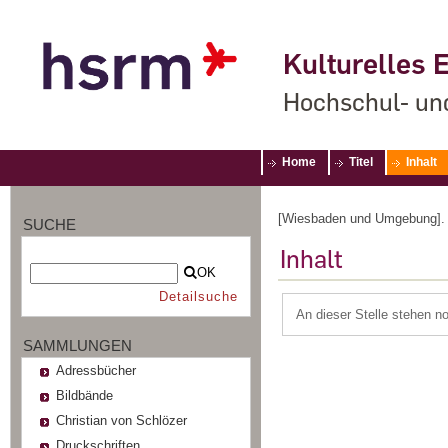
Kulturelles E
Hochschul- un
Home
Titel
Inhalt
[Wiesbaden und Umgebung]. [D
SUCHE
Inhalt
OK
Detailsuche
An dieser Stelle stehen n
SAMMLUNGEN
Adressbücher
Bildbände
Christian von Schlözer
Druckschriften