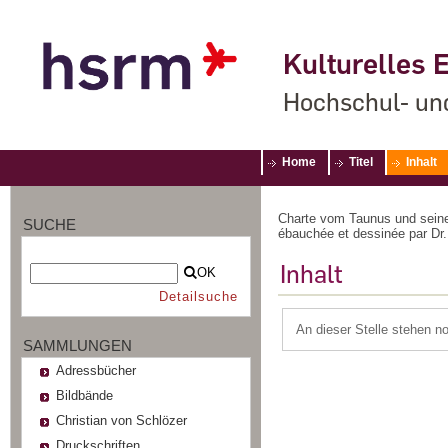
Kulturelles E
Hochschul- un
Home
Titel
Inhalt
Charte vom Taunus und seinen
SUCHE
ébauchée et dessinée par Dr.
Inhalt
OK
Detailsuche
An dieser Stelle stehen n
SAMMLUNGEN
Adressbücher
Bildbände
Christian von Schlözer
Druckschriften