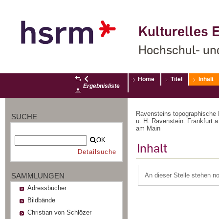
Kulturelles E
Hochschul- un
Home
Titel
Inhalt
Ergebnisliste
Ravensteins topographische 
SUCHE
u. H. Ravenstein. Frankfurt 
am Main
OK
Inhalt
Detailsuche
SAMMLUNGEN
An dieser Stelle stehen n
Adressbücher
Bildbände
Christian von Schlözer