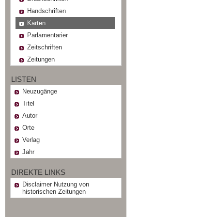
Handschriften
Karten
Parlamentarier
Zeitschriften
Zeitungen
LISTEN
Neuzugänge
Titel
Autor
Orte
Verlag
Jahr
DIREKTE LINKS
Disclaimer Nutzung von
historischen Zeitungen