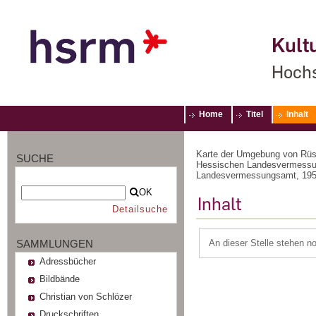
Kultu
Hochs
Home
Titel
Inhalt
Karte der Umgebung von Rüss
SUCHE
Hessischen Landesvermessung
Landesvermessungsamt, 19
OK
Inhalt
Detailsuche
SAMMLUNGEN
An dieser Stelle stehen n
Adressbücher
Bildbände
Christian von Schlözer
Druckschriften