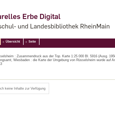
relles Erbe Digital
chul- und Landesbibliothek RheinMain
Übersicht
Seite
elsheim : Zusammendruck aus der Top. Karte 1:25 000 Bl. 5916 (Ausg. 1950
samt, Wiesbaden : die Karte der Umgebung von Rüsselsheim wurde auf Anre
53
och keine Inhalte zur Verfügung