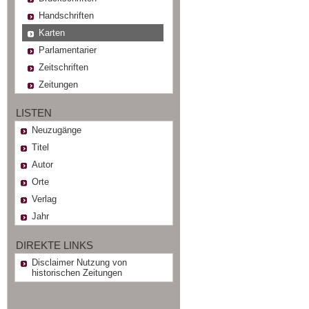
Handschriften
Karten
Parlamentarier
Zeitschriften
Zeitungen
LISTEN
Neuzugänge
Titel
Autor
Orte
Verlag
Jahr
DIREKTE LINKS
Disclaimer Nutzung von
historischen Zeitungen