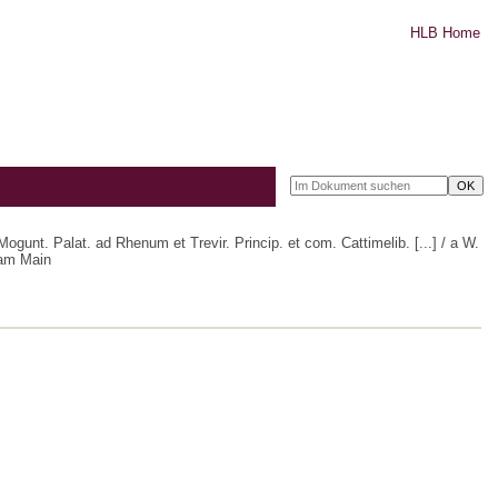
HLB Home
t. Palat. ad Rhenum et Trevir. Princip. et com. Cattimelib. [...] / a W.
 am Main