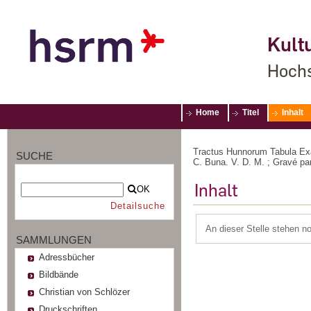
Kultu
Hochs
Home
Titel
Inhalt
Tractus Hunnorum Tabula Exac
SUCHE
C. Buna. V. D. M. ; Gravé par
Inhalt
OK
Detailsuche
An dieser Stelle stehen n
SAMMLUNGEN
Adressbücher
Bildbände
Christian von Schlözer
Druckschriften