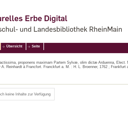
relles Erbe Digital
chul- und Landesbibliothek RheinMain
Übersicht
Seite
tissima, proponens maximam Partem Sylvæ, olim dictæ Arduenna, Elect. Mogun
 A. Reinhardt à Francfort. Franckfurt a. M. : H. L. Broenner, 1762 ; Frankfurt
och keine Inhalte zur Verfügung