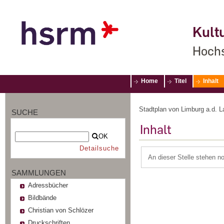
Kultu
Hochs
Home
Titel
Inhalt
Stadtplan von Limburg a.d.
SUCHE
Inhalt
OK
Detailsuche
An dieser Stelle stehen n
SAMMLUNGEN
Adressbücher
Bildbände
Christian von Schlözer
Druckschriften