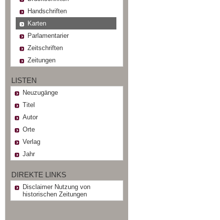
Handschriften
Karten
Parlamentarier
Zeitschriften
Zeitungen
LISTEN
Neuzugänge
Titel
Autor
Orte
Verlag
Jahr
DIREKTE LINKS
Disclaimer Nutzung von
historischen Zeitungen