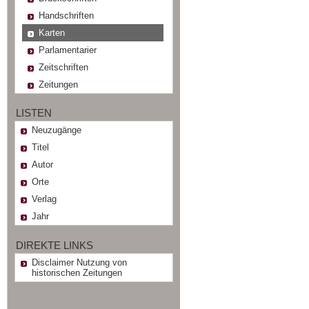
Handschriften
Karten
Parlamentarier
Zeitschriften
Zeitungen
LISTEN
Neuzugänge
Titel
Autor
Orte
Verlag
Jahr
DIREKTE LINKS
Disclaimer Nutzung von
historischen Zeitungen