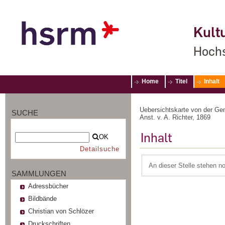
Kultu
Hochs
Home
Titel
Inhalt
Uebersichtskarte von der Gem
SUCHE
Anst. v. A. Richter, 1869
Inhalt
OK
Detailsuche
An dieser Stelle stehen n
SAMMLUNGEN
Adressbücher
Bildbände
Christian von Schlözer
Druckschriften