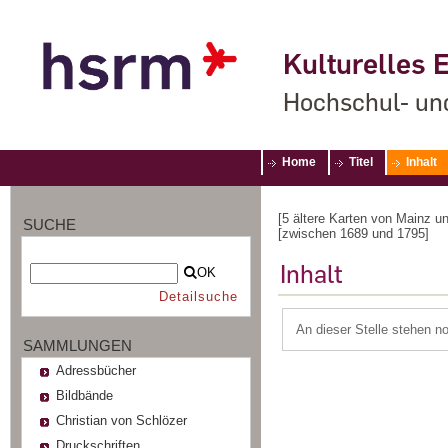
Kulturelles E
Hochschul- un
Home
Titel
Inhalt
[5 ältere Karten von Mainz u
SUCHE
[zwischen 1689 und 1795]
Inhalt
OK
Detailsuche
An dieser Stelle stehen n
SAMMLUNGEN
Adressbücher
Bildbände
Christian von Schlözer
Druckschriften