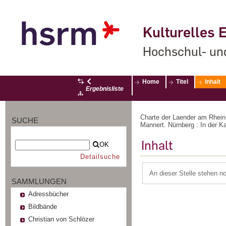
Kulturelles E
Hochschul- un
Home
Titel
Inhalt
Ergebnisliste
Charte der Laender am Rhein
SUCHE
Mannert. Nürnberg : In der K
Inhalt
OK
Detailsuche
An dieser Stelle stehen n
SAMMLUNGEN
Adressbücher
Bildbände
Christian von Schlözer