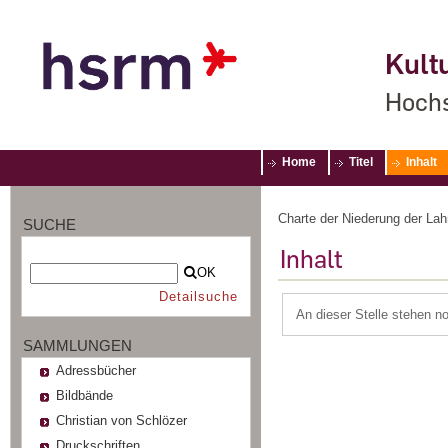
Kultu
Hochs
Home
Titel
Inhalt
Charte der Niederung der Lahn
SUCHE
Inhalt
OK
Detailsuche
An dieser Stelle stehen n
SAMMLUNGEN
Adressbücher
Bildbände
Christian von Schlözer
Druckschriften