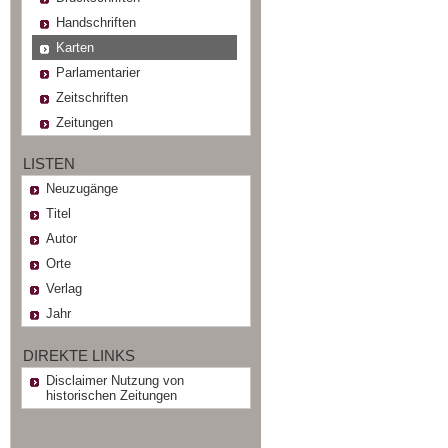
Handschriften
Karten
Parlamentarier
Zeitschriften
Zeitungen
LISTEN
Neuzugänge
Titel
Autor
Orte
Verlag
Jahr
DIREKTE LINKS
Disclaimer Nutzung von
historischen Zeitungen