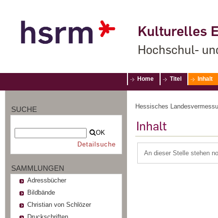
Kulturelles E
Hochschul- un
Home
Titel
Inhalt
Hessisches Landesvermessu
SUCHE
Inhalt
OK
Detailsuche
An dieser Stelle stehen n
SAMMLUNGEN
Adressbücher
Bildbände
Christian von Schlözer
Druckschriften