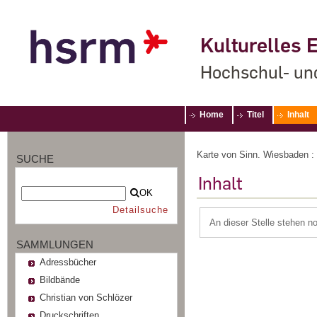
Kulturelles E
Hochschul- un
Home
Titel
Inhalt
Karte von Sinn. Wiesbaden 
SUCHE
Inhalt
OK
Detailsuche
An dieser Stelle stehen n
SAMMLUNGEN
Adressbücher
Bildbände
Christian von Schlözer
Druckschriften