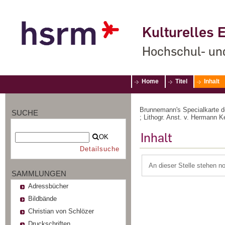
Kulturelles E
Hochschul- un
Home
Titel
Inhalt
Brunnemann's Specialkarte d
SUCHE
; Lithogr. Anst. v. Hermann 
Inhalt
OK
Detailsuche
An dieser Stelle stehen n
SAMMLUNGEN
Adressbücher
Bildbände
Christian von Schlözer
Druckschriften