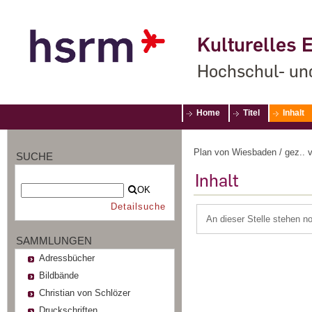
Kulturelles E
Hochschul- un
Home
Titel
Inhalt
Plan von Wiesbaden / gez.. 
SUCHE
Inhalt
OK
Detailsuche
An dieser Stelle stehen n
SAMMLUNGEN
Adressbücher
Bildbände
Christian von Schlözer
Druckschriften