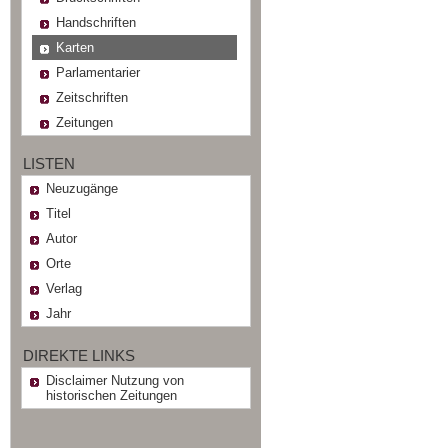
Handschriften
Karten
Parlamentarier
Zeitschriften
Zeitungen
LISTEN
Neuzugänge
Titel
Autor
Orte
Verlag
Jahr
DIREKTE LINKS
Disclaimer Nutzung von
historischen Zeitungen