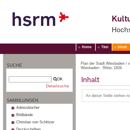
Kultu
Hochs
Home
Titel
Inhalt
Plan der Stadt Wiesbaden / v
SUCHE
Wiesbaden : Ritter, 1826
Inhalt
OK
Detailsuche
An dieser Stelle stehen n
SAMMLUNGEN
Adressbücher
Bildbände
Christian von Schlözer
Druckschriften