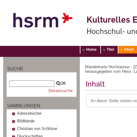
Kulturelles E
Hochschul- un
Home
Titel
Inhalt
Wanderkarte Hochtaunus : [Z
SUCHE
herausgegeben vom Hess. L
Inhalt
OK
Detailsuche
An dieser Stelle stehen n
SAMMLUNGEN
Adressbücher
Bildbände
Christian von Schlözer
Druckschriften