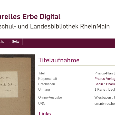
relles Erbe Digital
chul- und Landesbibliothek RheinMain
cht
Seite
Titelaufnahme
Titel
Pharus-Plan L
Körperschaft
Pharus-Verla
Erschienen
Berlin
:
Pharu
Umfang
1 Karte
: Begl
Online-Ausgabe
Wiesbaden : 
URN
urn:nbn:de:h
Links