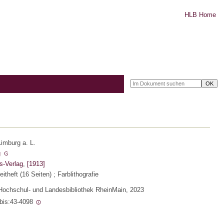
HLB Home
imburg a. L.
g
s-Verlag
,
[1913]
eitheft (16 Seiten) ; Farblithografie
Hochschul- und Landesbibliothek RheinMain, 2023
ebis:43-4098