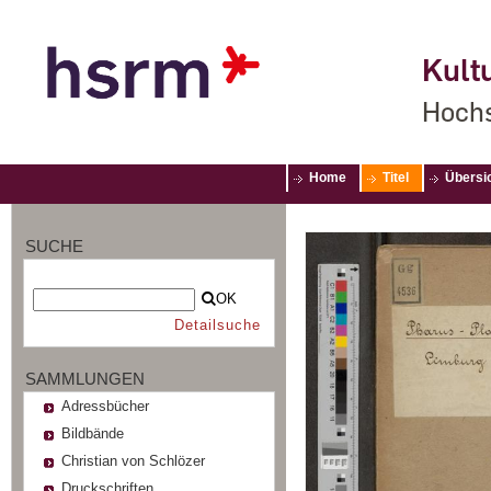
Kultu
Hochs
Home
Titel
Übersi
SUCHE
OK
Detailsuche
SAMMLUNGEN
Adressbücher
Bildbände
Christian von Schlözer
Druckschriften