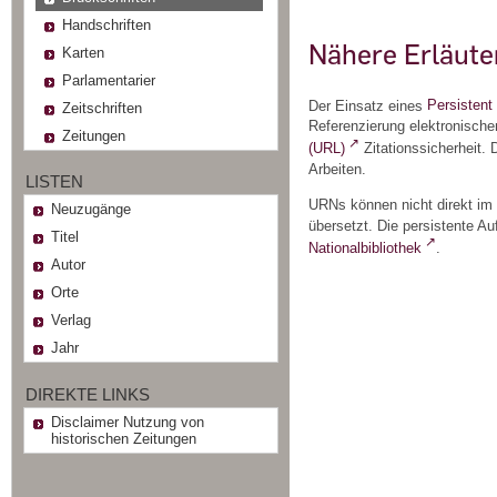
Handschriften
Nähere Erläut
Karten
Parlamentarier
Der Einsatz eines
Persistent 
Zeitschriften
Referenzierung elektronisch
Zeitungen
(URL)
Zitationssicherheit. 
Arbeiten.
LISTEN
URNs können nicht direkt im
Neuzugänge
übersetzt. Die persistente Au
Titel
Nationalbibliothek
.
Autor
Orte
Verlag
Jahr
DIREKTE LINKS
Disclaimer Nutzung von
historischen Zeitungen