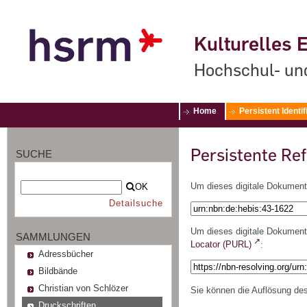
Kulturelles E
Hochschul- un
Home
Persistent Identif
Persistente Re
SUCHE
Um dieses digitale Dokument 
OK
Detailsuche
Um dieses digitale Dokument 
SAMMLUNGEN
Locator (PURL)
:
Adressbücher
Bildbände
Christian von Schlözer
Sie können die Auflösung des
Druckschriften