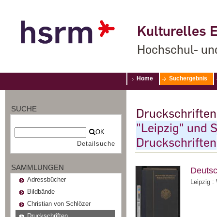
Kulturelles E
Hochschul- un
Home
Suchergebnis
SUCHE
Druckschriften
"Leipzig" und
OK
Druckschriften
Detailsuche
SAMMLUNGEN
Deuts
Adressbücher
Leipzig :
Bildbände
Christian von Schlözer
Druckschriften