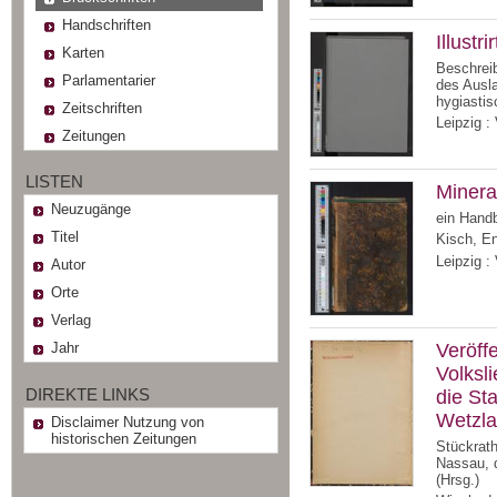
Handschriften
Illustr
Karten
Beschrei
Parlamentarier
des Ausla
hygiastis
Zeitschriften
Leipzig :
Zeitungen
LISTEN
Minera
Neuzugänge
ein Hand
Titel
Kisch, E
Leipzig :
Autor
Orte
Verlag
Jahr
Veröff
Volksl
DIREKTE LINKS
die St
Wetzla
Disclaimer Nutzung von
historischen Zeitungen
2 :
Nas
Stückrath
Nassau, d
Brauch
(Hrsg.)