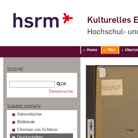
Kulturelles E
Hochschul- un
Home
Titel
Übersi
SUCHE
OK
Detailsuche
SAMMLUNGEN
Adressbücher
Bildbände
Christian von Schlözer
Druckschriften